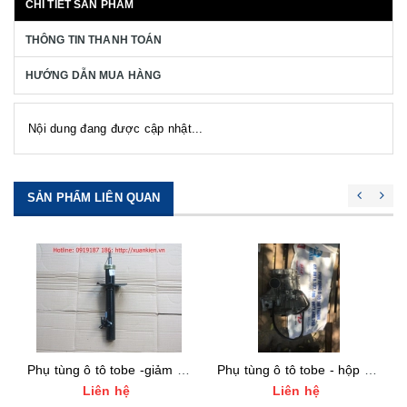
CHI TIẾT SẢN PHẨM
THÔNG TIN THANH TOÁN
HƯỚNG DẪN MUA HÀNG
Nội dung đang được cập nhật...
SẢN PHẨM LIÊN QUAN
Phụ tùng ô tô tobe -giảm xóc trước, giảm xóc sau tobe
Phụ tùng ô tô tobe - hộp số tobe giá tốt nhất
Liên hệ
Liên hệ