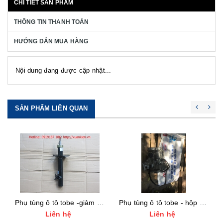
CHI TIẾT SẢN PHẨM
THÔNG TIN THANH TOÁN
HƯỚNG DẪN MUA HÀNG
Nội dung đang được cập nhật...
SẢN PHẨM LIÊN QUAN
Phụ tùng ô tô tobe -giảm xóc trước, giảm xóc sau tobe
Phụ tùng ô tô tobe - hộp số tobe giá tốt nhất
Liên hệ
Liên hệ