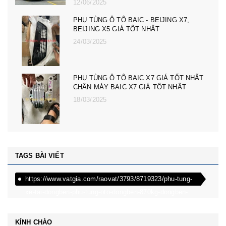
23/02/2025
JING X7,
PHỤ TÙNG Ô TÔ MG ZS, MG 5, 
MG HS GIÁ TỐT NHẤT - CÀNG A
LÁI NGOÀI MG RX5, ZS, MG MG
08/12/2024
IÁ TỐT NHẤT
PHỤ TÙNG Ô TÔ MG ZS, MG 5, 
ỐT NHẤT
MG HS GIÁ TỐT NHẤT - ĐÈN PH
ZS, MG MG 5
08/12/2024
TAGS BÀI VIẾT
https://www.vatgia.com/raovat/3793/8719323/phu-tung-
xe-tai-dongben-phu-tung-oto-dongben-870kg-dongben-
650kg-dongben-x30.html
KÍNH CHÀO