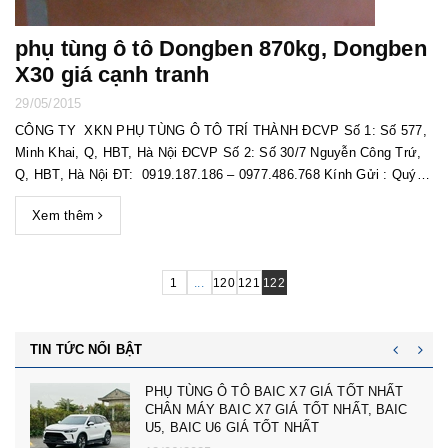
phụ tùng ô tô Dongben 870kg, Dongben
X30 giá cạnh tranh
29/05/2015
CÔNG TY XKN PHỤ TÙNG Ô TÔ TRÍ THÀNH ĐCVP Số 1: Số 577,
Minh Khai, Q, HBT, Hà Nội ĐCVP Số 2: Số 30/7 Nguyễn Công Trứ,
Q, HBT, Hà Nội ĐT: 0919.187.186 – 0977.486.768 Kính Gửi : Quý
khách hàng ! Lời đầu tiên, xin được gửi tới quý khách hàng lời
Xem thêm
c...
1
...
120
121
122
TIN TỨC NỔI BẬT
IÁ TỐT NHẤT
cản trước badoxoc trước mg zs 
T NHẤT, BAIC
trước 10745966 - phụ tùng ô tô mg
nhất