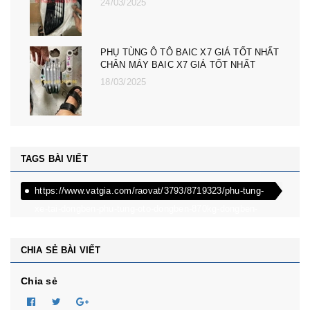
24/03/2025
PHỤ TÙNG Ô TÔ BAIC X7 GIÁ TỐT NHẤT
CHÂN MÁY BAIC X7 GIÁ TỐT NHẤT
18/03/2025
TAGS BÀI VIẾT
https://www.vatgia.com/raovat/3793/8719323/phu-tung-
xe-tai-dongben-phu-tung-oto-dongben-870kg-dongben-
650kg-dongben-x30.html
CHIA SẺ BÀI VIẾT
Chia sẻ