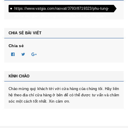
https://www.vatgia.com/raovat/3793/8719323/phu-tung-
xe-tai-dongben-phu-tung-oto-dongben-870kg-dongben-
650kg-dongben-x30.html
CHIA SẺ BÀI VIẾT
Chia sẻ
KÍNH CHÀO
Chào mừng quý khách tới với cửa hàng của chúng tôi. Hãy liên
hệ theo địa chỉ cửa hàng ở bên để có thể được tư vấn và chăm
sóc một cách tốt nhất. Xin cảm ơn.