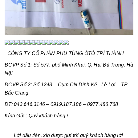
CÔNG TY CỔ PHẦN PHỤ TÙNG ÔTÔ TRÍ THÀNH
ĐCVP Số 1: Số 577, phố Minh Khai, Q. Hai Bà Trưng, Hà
Nội
ĐCVP Số 2: Số 1248 - Cụm CN Dĩnh Kế - Lê Lợi – TP
Bắc Giang
ĐT: 043.646.3146 – 0919.187.186 – 0977.486.768
Kính Gửi : Quý khách hàng !
Lời đầu tiên, xin được gửi tới quý khách hàng lời