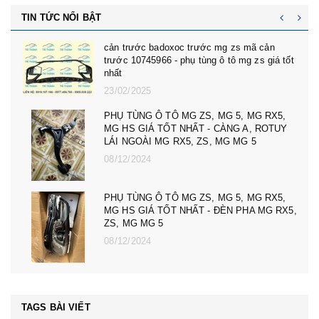
TIN TỨC NỔI BẬT
cản trước badoxoc trước mg zs mã cản
trước 10745966 - phụ tùng ô tô mg zs giá tốt
nhất
23/02/2025
PHỤ TÙNG Ô TÔ MG ZS, MG 5, MG RX5,
MG HS GIÁ TỐT NHẤT - CÀNG A, ROTUY
LÁI NGOÀI MG RX5, ZS, MG MG 5
08/12/2024
PHỤ TÙNG Ô TÔ MG ZS, MG 5, MG RX5,
MG HS GIÁ TỐT NHẤT - ĐÈN PHA MG RX5,
ZS, MG MG 5
08/12/2024
TAGS BÀI VIẾT