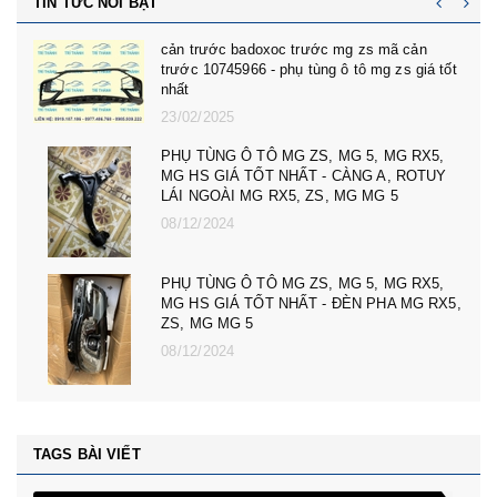
TIN TỨC NỔI BẬT
cản trước badoxoc trước mg zs mã cản
trước 10745966 - phụ tùng ô tô mg zs giá tốt
nhất
23/02/2025
PHỤ TÙNG Ô TÔ MG ZS, MG 5, MG RX5,
MG HS GIÁ TỐT NHẤT - CÀNG A, ROTUY
LÁI NGOÀI MG RX5, ZS, MG MG 5
08/12/2024
PHỤ TÙNG Ô TÔ MG ZS, MG 5, MG RX5,
MG HS GIÁ TỐT NHẤT - ĐÈN PHA MG RX5,
ZS, MG MG 5
08/12/2024
TAGS BÀI VIẾT