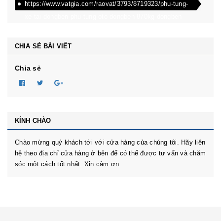
https://www.vatgia.com/raovat/3793/8719323/phu-tung-
xe-tai-dongben-phu-tung-oto-dongben-870kg-dongben-
650kg-dongben-x30.html
CHIA SẺ BÀI VIẾT
Chia sẻ
KÍNH CHÀO
Chào mừng quý khách tới với cửa hàng của chúng tôi. Hãy liên
hệ theo địa chỉ cửa hàng ở bên để có thể được tư vấn và chăm
sóc một cách tốt nhất. Xin cảm ơn.