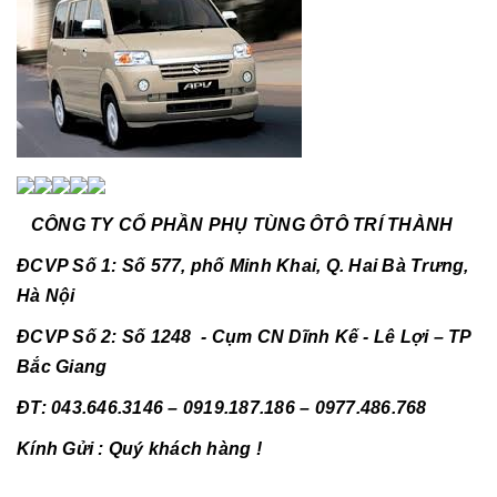
CÔNG TY CỔ PHẦN PHỤ TÙNG ÔTÔ TRÍ THÀNH
ĐCVP Số 1: Số 577, phố Minh Khai, Q. Hai Bà Trưng,
Hà Nội
ĐCVP Số 2: Số 1248 - Cụm CN Dĩnh Kế - Lê Lợi – TP
Bắc Giang
ĐT: 043.646.3146 – 0919.187.186 – 0977.486.768
Kính Gửi : Quý khách hàng !