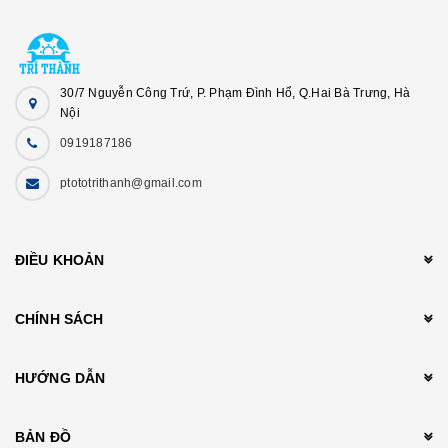
30/7 Nguyễn Công Trứ, P. Phạm Đình Hổ, Q.Hai Bà Trưng, Hà
Nội
0919187186
ptototrithanh@gmail.com
ĐIỀU KHOẢN
CHÍNH SÁCH
HƯỚNG DẪN
BẢN ĐỒ