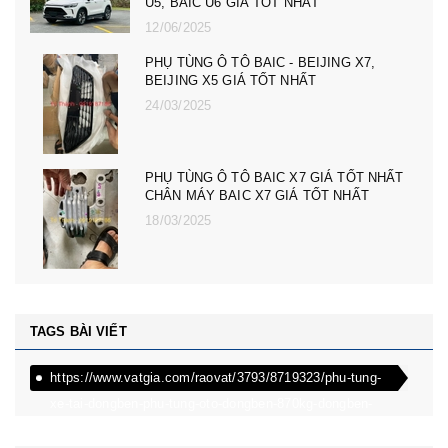
nhất
23/02/2025
PHỤ TÙNG Ô TÔ MG ZS, MG 5, MG RX5,
MG HS GIÁ TỐT NHẤT - CÀNG A, ROTUY
LÁI NGOÀI MG RX5, ZS, MG MG 5
08/12/2024
PHỤ TÙNG Ô TÔ MG ZS, MG 5, MG RX5,
MG HS GIÁ TỐT NHẤT - ĐÈN PHA MG RX5,
ZS, MG MG 5
08/12/2024
TAGS BÀI VIẾT
https://www.vatgia.com/raovat/3793/8719323/phu-tung-
xe-tai-dongben-phu-tung-oto-dongben-870kg-dongben-
650kg-dongben-x30.html