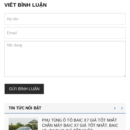
VIẾT BÌNH LUẬN
GỬI BÌNH LUẬN
TIN TỨC NỔI BẬT
cản trước badoxoc trước mg zs mã cản
trước 10745966 - phụ tùng ô tô mg zs giá tốt