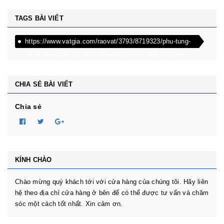
TAGS BÀI VIẾT
https://www.vatgia.com/raovat/3793/8719323/phu-tung-
xe-tai-dongben-phu-tung-oto-dongben-870kg-dongben-
650kg-dongben-x30.html
CHIA SẺ BÀI VIẾT
Chia sẻ
KÍNH CHÀO
Chào mừng quý khách tới với cửa hàng của chúng tôi. Hãy liên
hệ theo địa chỉ cửa hàng ở bên để có thể được tư vấn và chăm
sóc một cách tốt nhất. Xin cảm ơn.