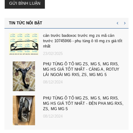
GỬI BÌNH LUẬN
TIN TỨC NỔI BẬT
cản trước badoxoc trước mg zs mã cản
trước 10745966 - phụ tùng ô tô mg zs giá tốt
nhất
23/02/2025
PHỤ TÙNG Ô TÔ MG ZS, MG 5, MG RX5,
MG HS GIÁ TỐT NHẤT - CÀNG A, ROTUY
LÁI NGOÀI MG RX5, ZS, MG MG 5
08/12/2024
PHỤ TÙNG Ô TÔ MG ZS, MG 5, MG RX5,
MG HS GIÁ TỐT NHẤT - ĐÈN PHA MG RX5,
ZS, MG MG 5
08/12/2024