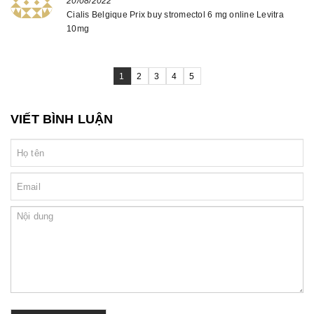
20/08/2022
Cialis Belgique Prix buy stromectol 6 mg online Levitra
10mg
1
2
3
4
5
VIẾT BÌNH LUẬN