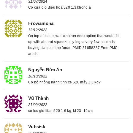
31/07/2024
Có cửa gió điều hoà 520 1.3 khong ạ
Frowamona
13/12/2022
On top of those, was another contraption that would fill
up with air and squeeze my legs every few seconds
buying cialis online forum PMID 31858287 Free PMC
article
Nguyễn Đức An
18/10/2022
Có bộ nhông hành tinh xe 520 máy 1.3 ko?
Vũ Thành
21/09/2022
có lọc gió lifan 520 1.6 kg, kt 23- 19cm
Vubsisk