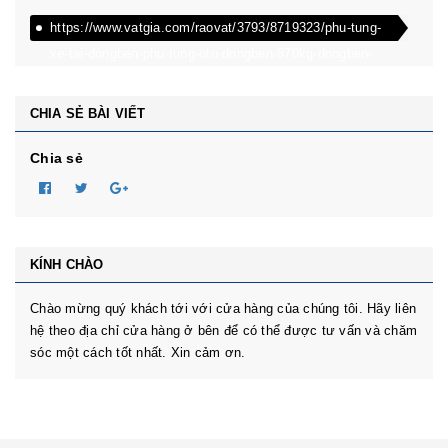
https://www.vatgia.com/raovat/3793/8719323/phu-tung-
xe-tai-dongben-phu-tung-oto-dongben-870kg-dongben-
650kg-dongben-x30.html
CHIA SẺ BÀI VIẾT
Chia sẻ
KÍNH CHÀO
Chào mừng quý khách tới với cửa hàng của chúng tôi. Hãy liên
hệ theo địa chỉ cửa hàng ở bên để có thể được tư vấn và chăm
sóc một cách tốt nhất. Xin cảm ơn.