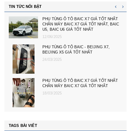
TIN TỨC NỔI BẬT
cản trước badoxoc trước mg zs mã cản
trước 10745966 - phụ tùng ô tô mg zs giá tốt
nhất
23/02/2025
PHỤ TÙNG Ô TÔ MG ZS, MG 5, MG RX5,
MG HS GIÁ TỐT NHẤT - CÀNG A, ROTUY
LÁI NGOÀI MG RX5, ZS, MG MG 5
08/12/2024
PHỤ TÙNG Ô TÔ MG ZS, MG 5, MG RX5,
MG HS GIÁ TỐT NHẤT - ĐÈN PHA MG RX5,
ZS, MG MG 5
08/12/2024
TAGS BÀI VIẾT