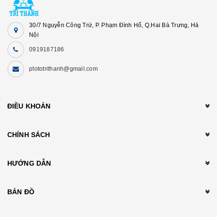
30/7 Nguyễn Công Trứ, P. Phạm Đình Hổ, Q.Hai Bà Trưng, Hà
Nội
0919187186
ptototrithanh@gmail.com
ĐIỀU KHOẢN
CHÍNH SÁCH
HƯỚNG DẪN
BẢN ĐỒ