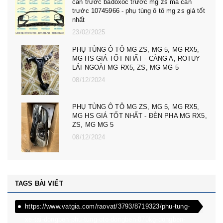
cản trước badoxoc trước mg zs mã cản
trước 10745966 - phụ tùng ô tô mg zs giá tốt
nhất
23/02/2025
PHỤ TÙNG Ô TÔ MG ZS, MG 5, MG RX5,
MG HS GIÁ TỐT NHẤT - CÀNG A, ROTUY
LÁI NGOÀI MG RX5, ZS, MG MG 5
08/12/2024
PHỤ TÙNG Ô TÔ MG ZS, MG 5, MG RX5,
MG HS GIÁ TỐT NHẤT - ĐÈN PHA MG RX5,
ZS, MG MG 5
08/12/2024
TAGS BÀI VIẾT
https://www.vatgia.com/raovat/3793/8719323/phu-tung-
xe-tai-dongben-phu-tung-oto-dongben-870kg-dongben-