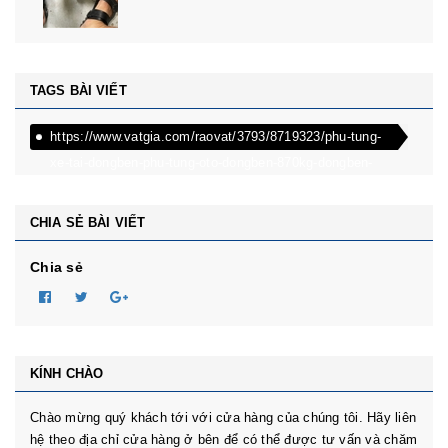
TAGS BÀI VIẾT
https://www.vatgia.com/raovat/3793/8719323/phu-tung-
xe-tai-dongben-phu-tung-oto-dongben-870kg-dongben-
650kg-dongben-x30.html
CHIA SẺ BÀI VIẾT
Chia sẻ
KÍNH CHÀO
Chào mừng quý khách tới với cửa hàng của chúng tôi. Hãy liên
hệ theo địa chỉ cửa hàng ở bên để có thể được tư vấn và chăm