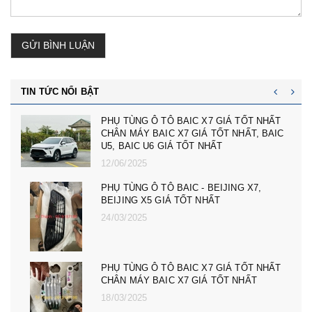
GỬI BÌNH LUẬN
TIN TỨC NỔI BẬT
ÙNG Ô TÔ BAIC X7 GIÁ TỐT NHẤT
cản trước 
MÁY BAIC X7 GIÁ TỐT NHẤT, BAIC
trước 10745
AIC U6 GIÁ TỐT NHẤT
nhất
2025
23/02/2025
ÙNG Ô TÔ BAIC - BEIJING X7,
PHỤ TÙNG 
NG X5 GIÁ TỐT NHẤT
MG HS GIÁ
LÁI NGOÀI
2025
08/12/2024
ÙNG Ô TÔ BAIC X7 GIÁ TỐT NHẤT
PHỤ TÙNG 
MÁY BAIC X7 GIÁ TỐT NHẤT
MG HS GIÁ
ZS, MG MG
2025
08/12/2024