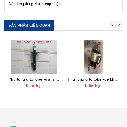
Nội dung đang được cập nhật...
SẢN PHẨM LIÊN QUAN
Phụ tùng ô tô tobe -giảm xóc trước, giảm xóc sau tobe
Phụ tùng ô tô tobe -đề khởi động tốt nhất
ệ
Liên hệ
Liên hệ