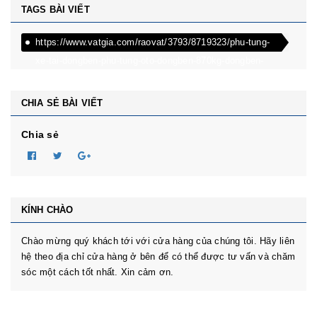
TAGS BÀI VIẾT
https://www.vatgia.com/raovat/3793/8719323/phu-tung-
xe-tai-dongben-phu-tung-oto-dongben-870kg-dongben-
650kg-dongben-x30.html
CHIA SẺ BÀI VIẾT
Chia sẻ
KÍNH CHÀO
Chào mừng quý khách tới với cửa hàng của chúng tôi. Hãy liên
hệ theo địa chỉ cửa hàng ở bên để có thể được tư vấn và chăm
sóc một cách tốt nhất. Xin cảm ơn.