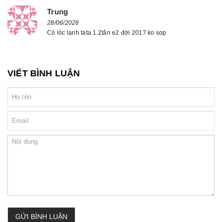
Trung
28/06/2026
Có lóc lạnh tata 1.2tân e2 đời 2017 ko sop
VIẾT BÌNH LUẬN
GỬI BÌNH LUẬN