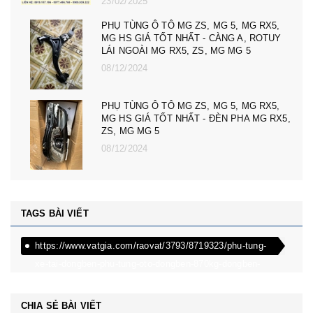
23/02/2025
PHỤ TÙNG Ô TÔ MG ZS, MG 5, MG RX5,
MG HS GIÁ TỐT NHẤT - CÀNG A, ROTUY
LÁI NGOÀI MG RX5, ZS, MG MG 5
08/12/2024
PHỤ TÙNG Ô TÔ MG ZS, MG 5, MG RX5,
MG HS GIÁ TỐT NHẤT - ĐÈN PHA MG RX5,
ZS, MG MG 5
08/12/2024
TAGS BÀI VIẾT
https://www.vatgia.com/raovat/3793/8719323/phu-tung-
xe-tai-dongben-phu-tung-oto-dongben-870kg-dongben-
650kg-dongben-x30.html
CHIA SẺ BÀI VIẾT