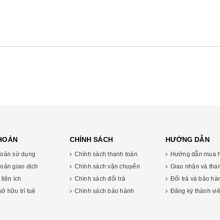
KHOẢN
CHÍNH SÁCH
HƯỚNG DẪN
oản sử dụng
Chính sách thanh toán
Hướng dẫn mua 
oản giao dịch
Chính sách vận chuyển
Giao nhận và tha
tiện ích
Chính sách đổi trả
Đổi trả và bảo ha
̉ hữu trí tuệ
Chính sách bảo hành
Đăng ký thành vi