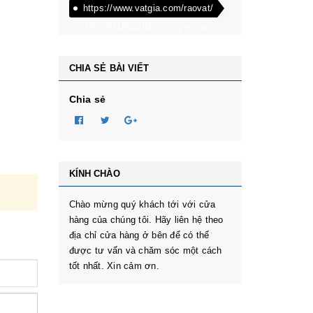
https://www.vatgia.com/raovat/
3793/8719323/phu-tung-xe-tai-
dongben-phu-tung-oto-
dongben-870kg-dongben-
CHIA SẺ BÀI VIẾT
650kg-dongben-x30.html
Chia sẻ
KÍNH CHÀO
Chào mừng quý khách tới với cửa
hàng của chúng tôi. Hãy liên hệ theo
địa chỉ cửa hàng ở bên để có thể
được tư vấn và chăm sóc một cách
tốt nhất. Xin cảm ơn.