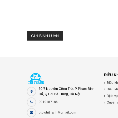
GỬI BÌNH LUẬN
ĐIỀU 
Điều kh
30/7 Nguyễn Công Trứ, P. Phạm Đình
Điều kh
Hổ, Q.Hai Bà Trưng, Hà Nội
Dịch vụ 
0919187186
Quyền sơ
ptototrithanh@gmail.com