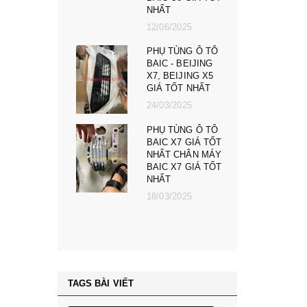
NHẤT
12/06/2025
PHỤ TÙNG Ô TÔ
BAIC - BEIJING
X7, BEIJING X5
GIÁ TỐT NHẤT
24/03/2025
PHỤ TÙNG Ô TÔ
BAIC X7 GIÁ TỐT
NHẤT CHÂN MÁY
BAIC X7 GIÁ TỐT
NHẤT
18/03/2025
TAGS BÀI VIẾT