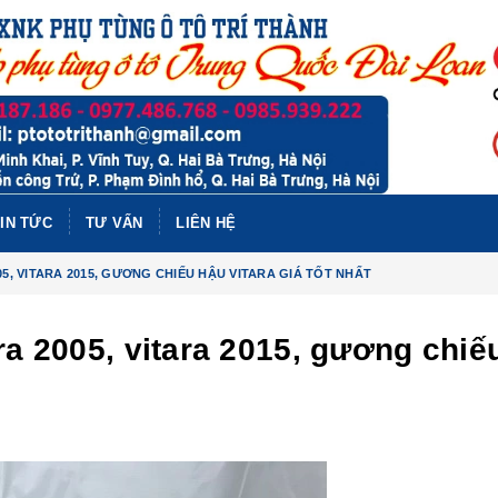
IN TỨC
TƯ VẤN
LIÊN HỆ
05, VITARA 2015, GƯƠNG CHIẾU HẬU VITARA GIÁ TỐT NHẤT
ra 2005, vitara 2015, gương chiế