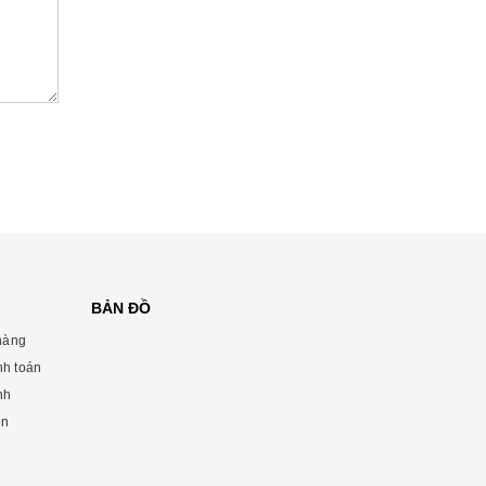
BẢN ĐỒ
hàng
nh toán
̀nh
ên