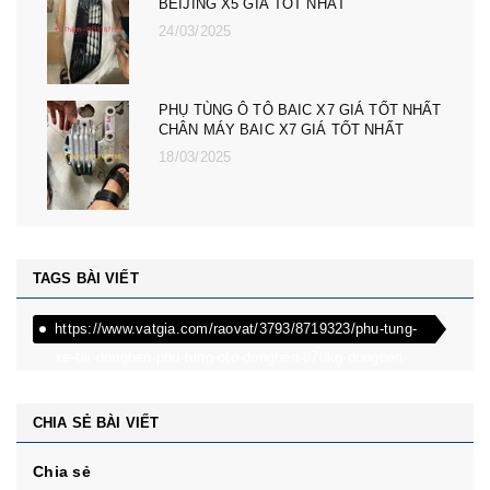
MG HS GIÁ TỐT NHẤT - CÀNG A, ROTUY
LÁI NGOÀI MG RX5, ZS, MG MG 5
08/12/2024
PHỤ TÙNG Ô TÔ MG ZS, MG 5, MG RX5,
MG HS GIÁ TỐT NHẤT - ĐÈN PHA MG RX5,
ZS, MG MG 5
08/12/2024
TAGS BÀI VIẾT
https://www.vatgia.com/raovat/3793/8719323/phu-tung-
xe-tai-dongben-phu-tung-oto-dongben-870kg-dongben-
650kg-dongben-x30.html
CHIA SẺ BÀI VIẾT
Chia sẻ