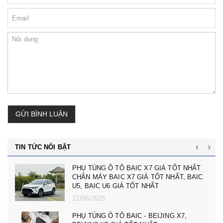
GỬI BÌNH LUẬN
TIN TỨC NỔI BẬT
cản trước badoxoc trước mg zs mã cản
trước 10745966 - phụ tùng ô tô mg zs giá tốt
nhất
23/02/2025
PHỤ TÙNG Ô TÔ MG ZS, MG 5, MG RX5,