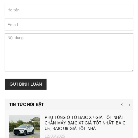
GỬI BÌNH LUẬN
TIN TỨC NỔI BẬT
cản trước badoxoc trước mg zs mã cản
trước 10745966 - phụ tùng ô tô mg zs giá tốt
nhất
23/02/2025