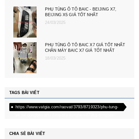
PHỤ TÙNG Ô TÔ MG ZS, MG 5, MG RX5,
MG HS GIÁ TỐT NHẤT - CÀNG A, ROTUY
LÁI NGOÀI MG RX5, ZS, MG MG 5
08/12/2024
PHỤ TÙNG Ô TÔ MG ZS, MG 5, MG RX5,
MG HS GIÁ TỐT NHẤT - ĐÈN PHA MG RX5,
ZS, MG MG 5
08/12/2024
TAGS BÀI VIẾT
https://www.vatgia.com/raovat/3793/8719323/phu-tung-
xe-tai-dongben-phu-tung-oto-dongben-870kg-dongben-
650kg-dongben-x30.html
CHIA SẺ BÀI VIẾT