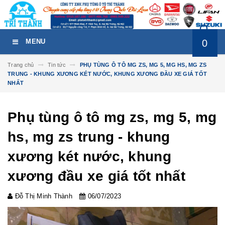
0
MENU
Trang chủ
Tin tức
PHỤ TÙNG Ô TÔ MG ZS, MG 5, MG HS, MG ZS
TRUNG - KHUNG XƯƠNG KÉT NƯỚC, KHUNG XƯƠNG ĐẦU XE GIÁ TỐT
NHẤT
Phụ tùng ô tô mg zs, mg 5, mg
hs, mg zs trung - khung
xương két nước, khung
xương đầu xe giá tốt nhất
Đỗ Thị Minh Thành
06/07/2023