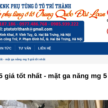
IN TỨC
TƯ VẤN
LIÊN HỆ
ất - mặt ga năng mg 5 giá tốt nhất
 giá tốt nhất - mặt ga năng mg 5
PHỤ TÙ
BAIC X
NHẤT 
BAIC X
NHẤT, B
BAIC U