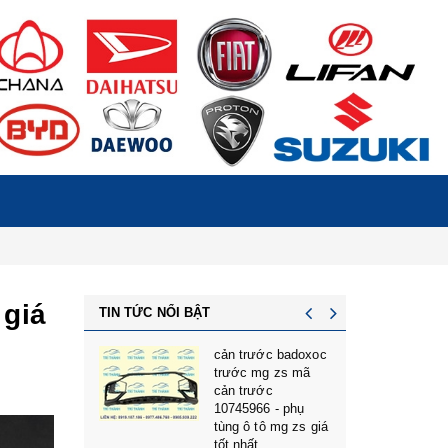
 giá
TIN TỨC NỔI BẬT
NG Ô TÔ
cản trước badoxoc
7 GIÁ TỐT
trước mg zs mã
CHÂN MÁY
cản trước
7 GIÁ TỐT
10745966 - phụ
AIC U5,
tùng ô tô mg zs giá
6 GIÁ TỐT
tốt nhất