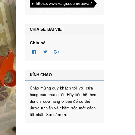
https://www.vatgia.com/raovat/
3793/8719323/phu-tung-xe-tai-
dongben-phu-tung-oto-
dongben-870kg-dongben-
CHIA SẺ BÀI VIẾT
650kg-dongben-x30.html
Chia sẻ
KÍNH CHÀO
Chào mừng quý khách tới với cửa
hàng của chúng tôi. Hãy liên hệ theo
địa chỉ cửa hàng ở bên để có thể
được tư vấn và chăm sóc một cách
tốt nhất. Xin cảm ơn.