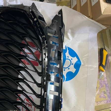
NHẤT
12/06/2
PHỤ TÙ
BAIC - 
X7, BEI
GIÁ TỐ
24/03/2
PHỤ TÙ
BAIC X
NHẤT 
BAIC X
NHẤT
18/03/2