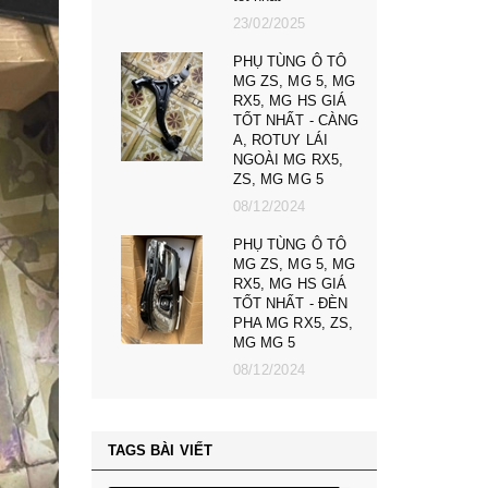
23/02/2025
025
PHỤ TÙNG Ô TÔ
NG Ô TÔ
MG ZS, MG 5, MG
BEIJING
RX5, MG HS GIÁ
JING X5
TỐT NHẤT - CÀNG
T NHẤT
A, ROTUY LÁI
NGOÀI MG RX5,
025
ZS, MG MG 5
NG Ô TÔ
08/12/2024
7 GIÁ TỐT
PHỤ TÙNG Ô TÔ
CHÂN MÁY
MG ZS, MG 5, MG
7 GIÁ TỐT
RX5, MG HS GIÁ
TỐT NHẤT - ĐÈN
025
PHA MG RX5, ZS,
MG MG 5
08/12/2024
TAGS BÀI VIẾT