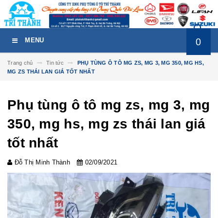
0
MENU
Trang chủ
Tin tức
PHỤ TÙNG Ô TÔ MG ZS, MG 3, MG 350, MG HS,
MG ZS THÁI LAN GIÁ TỐT NHẤT
Phụ tùng ô tô mg zs, mg 3, mg
350, mg hs, mg zs thái lan giá
tốt nhất
Đỗ Thị Minh Thành
02/09/2021