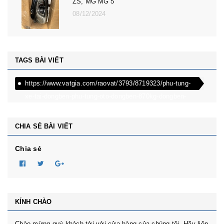
ZS, MG MG 5
08/12/2024
TAGS BÀI VIẾT
https://www.vatgia.com/raovat/3793/8719323/phu-tung-
xe-tai-dongben-phu-tung-oto-dongben-870kg-dongben-
650kg-dongben-x30.html
CHIA SẺ BÀI VIẾT
Chia sẻ
KÍNH CHÀO
Chào mừng quý khách tới với cửa hàng của chúng tôi. Hãy liên