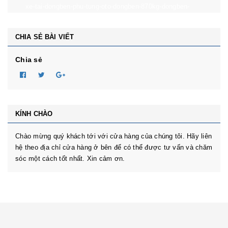
xe-tai-dongben-phu-tung-oto-dongben-870kg-dongben-
650kg-dongben-x30.html
CHIA SẺ BÀI VIẾT
Chia sẻ
KÍNH CHÀO
Chào mừng quý khách tới với cửa hàng của chúng tôi. Hãy liên
hệ theo địa chỉ cửa hàng ở bên để có thể được tư vấn và chăm
sóc một cách tốt nhất. Xin cảm ơn.