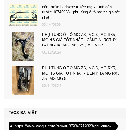
cản trước badoxoc trước mg zs mã cản
trước 10745966 - phụ tùng ô tô mg zs giá tốt
nhất
23/02/2025
PHỤ TÙNG Ô TÔ MG ZS, MG 5, MG RX5,
MG HS GIÁ TỐT NHẤT - CÀNG A, ROTUY
LÁI NGOÀI MG RX5, ZS, MG MG 5
08/12/2024
PHỤ TÙNG Ô TÔ MG ZS, MG 5, MG RX5,
MG HS GIÁ TỐT NHẤT - ĐÈN PHA MG RX5,
ZS, MG MG 5
08/12/2024
TAGS BÀI VIẾT
https://www.vatgia.com/raovat/3793/8719323/phu-tung-