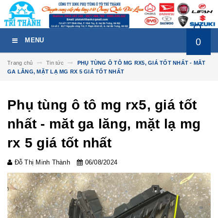
0
MENU
Trang chủ
Tin tức
PHỤ TÙNG Ô TÔ MG RX5, GIÁ TỐT NHẤT - MĂT
GA LĂNG, MẶT LẠ MG RX 5 GIÁ TỐT NHẤT
Phụ tùng ô tô mg rx5, giá tốt
nhất - măt ga lăng, mặt lạ mg
rx 5 giá tốt nhất
Đỗ Thị Minh Thành
06/08/2024