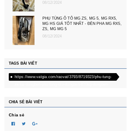
08/12/2024
PHỤ TÙNG Ô TÔ MG ZS, MG 5, MG RX5,
MG HS GIÁ TỐT NHẤT - ĐÈN PHA MG RX5,
ZS, MG MG 5
08/12/2024
TAGS BÀI VIẾT
https://www.vatgia.com/raovat/3793/8719323/phu-tung-
xe-tai-dongben-phu-tung-oto-dongben-870kg-dongben-
650kg-dongben-x30.html
CHIA SẺ BÀI VIẾT
Chia sẻ