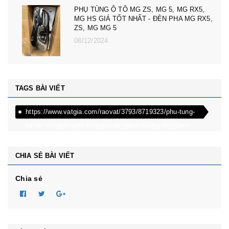
PHỤ TÙNG Ô TÔ MG ZS, MG 5, MG RX5,
MG HS GIÁ TỐT NHẤT - ĐÈN PHA MG RX5,
ZS, MG MG 5
08/12/2024
TAGS BÀI VIẾT
https://www.vatgia.com/raovat/3793/8719323/phu-tung-
xe-tai-dongben-phu-tung-oto-dongben-870kg-dongben-
650kg-dongben-x30.html
CHIA SẺ BÀI VIẾT
Chia sẻ