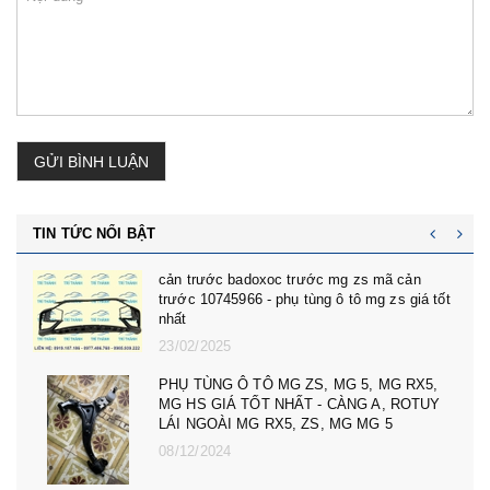
GỬI BÌNH LUẬN
TIN TỨC NỔI BẬT
cản trước badoxoc trước mg zs mã cản
trước 10745966 - phụ tùng ô tô mg zs giá tốt
nhất
23/02/2025
PHỤ TÙNG Ô TÔ MG ZS, MG 5, MG RX5,
MG HS GIÁ TỐT NHẤT - CÀNG A, ROTUY
LÁI NGOÀI MG RX5, ZS, MG MG 5
08/12/2024