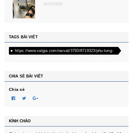
ZS, MG MG 5
08/12/2024
TAGS BÀI VIẾT
https://www.vatgia.com/raovat/3793/8719323/phu-tung-
xe-tai-dongben-phu-tung-oto-dongben-870kg-dongben-
650kg-dongben-x30.html
CHIA SẺ BÀI VIẾT
Chia sẻ
KÍNH CHÀO