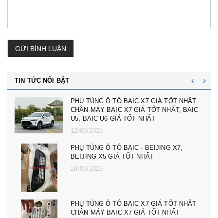
GỬI BÌNH LUẬN
TIN TỨC NỔI BẬT
cản trước badoxoc trước mg zs mã cản
trước 10745966 - phụ tùng ô tô mg zs giá tốt
nhất
23/02/2025
PHỤ TÙNG Ô TÔ MG ZS, MG 5, MG RX5,
MG HS GIÁ TỐT NHẤT - CÀNG A, ROTUY
LÁI NGOÀI MG RX5, ZS, MG MG 5
08/12/2024
PHỤ TÙNG Ô TÔ MG ZS, MG 5, MG RX5,
MG HS GIÁ TỐT NHẤT - ĐÈN PHA MG RX5,