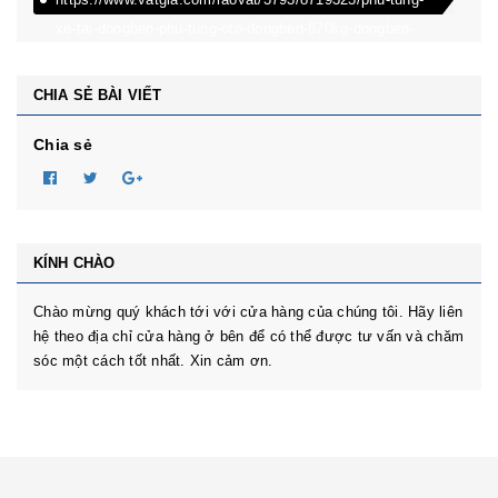
xe-tai-dongben-phu-tung-oto-dongben-870kg-dongben-
650kg-dongben-x30.html
CHIA SẺ BÀI VIẾT
Chia sẻ
KÍNH CHÀO
Chào mừng quý khách tới với cửa hàng của chúng tôi. Hãy liên
hệ theo địa chỉ cửa hàng ở bên để có thể được tư vấn và chăm
sóc một cách tốt nhất. Xin cảm ơn.