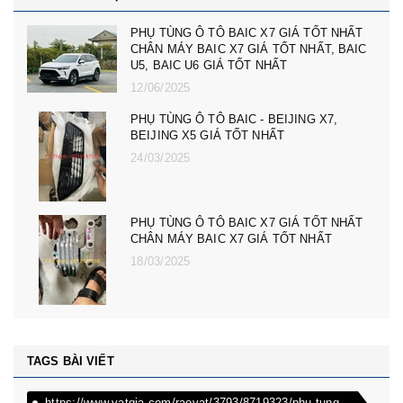
cản trước badoxoc trước mg zs mã cản
trước 10745966 - phụ tùng ô tô mg zs giá tốt
nhất
23/02/2025
PHỤ TÙNG Ô TÔ MG ZS, MG 5, MG RX5,
MG HS GIÁ TỐT NHẤT - CÀNG A, ROTUY
LÁI NGOÀI MG RX5, ZS, MG MG 5
08/12/2024
PHỤ TÙNG Ô TÔ MG ZS, MG 5, MG RX5,
MG HS GIÁ TỐT NHẤT - ĐÈN PHA MG RX5,
ZS, MG MG 5
08/12/2024
TAGS BÀI VIẾT
https://www.vatgia.com/raovat/3793/8719323/phu-tung-