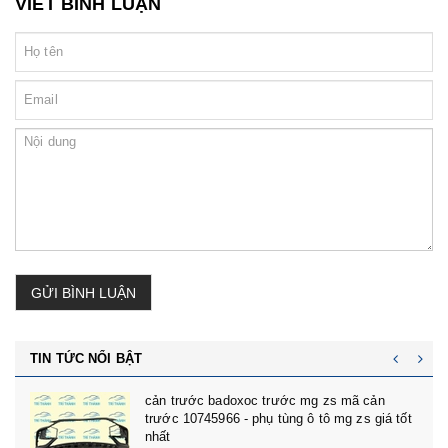
VIẾT BÌNH LUẬN
GỬI BÌNH LUẬN
TIN TỨC NỔI BẬT
cản trước badoxoc trước mg zs mã cản
trước 10745966 - phụ tùng ô tô mg zs giá tốt
nhất