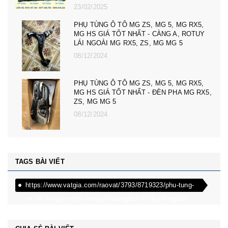
23/02/2025
PHỤ TÙNG Ô TÔ MG ZS, MG 5, MG RX5,
MG HS GIÁ TỐT NHẤT - CÀNG A, ROTUY
LÁI NGOÀI MG RX5, ZS, MG MG 5
08/12/2024
PHỤ TÙNG Ô TÔ MG ZS, MG 5, MG RX5,
MG HS GIÁ TỐT NHẤT - ĐÈN PHA MG RX5,
ZS, MG MG 5
08/12/2024
TAGS BÀI VIẾT
https://www.vatgia.com/raovat/3793/8719323/phu-tung-
xe-tai-dongben-phu-tung-oto-dongben-870kg-dongben-
650kg-dongben-x30.html