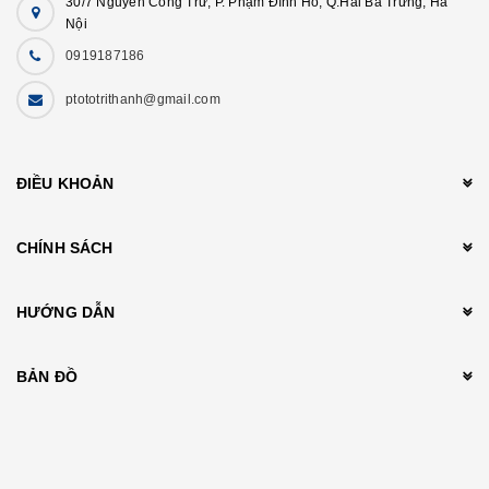
30/7 Nguyễn Công Trứ, P. Phạm Đình Hổ, Q.Hai Bà Trưng, Hà
Nội
0919187186
ptototrithanh@gmail.com
ĐIỀU KHOẢN
CHÍNH SÁCH
HƯỚNG DẪN
BẢN ĐỒ