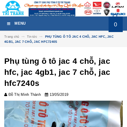
0
MENU
Trang chủ
Tin tức
PHỤ TÙNG Ô TÔ JAC 4 CHỖ, JAC HFC, JAC
4GB1, JAC 7 CHỖ, JAC HFC7240S
Phụ tùng ô tô jac 4 chỗ, jac
hfc, jac 4gb1, jac 7 chỗ, jac
hfc7240s
Đỗ Thị Minh Thành
13/05/2019