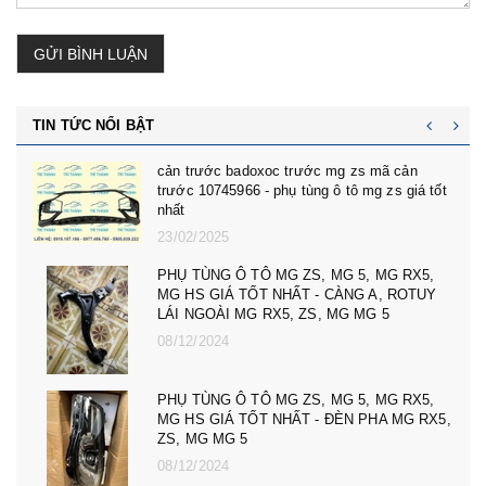
GỬI BÌNH LUẬN
TIN TỨC NỔI BẬT
cản trước badoxoc trước mg zs mã cản
trước 10745966 - phụ tùng ô tô mg zs giá tốt
nhất
23/02/2025
PHỤ TÙNG Ô TÔ MG ZS, MG 5, MG RX5,
MG HS GIÁ TỐT NHẤT - CÀNG A, ROTUY
LÁI NGOÀI MG RX5, ZS, MG MG 5
08/12/2024
PHỤ TÙNG Ô TÔ MG ZS, MG 5, MG RX5,
MG HS GIÁ TỐT NHẤT - ĐÈN PHA MG RX5,
ZS, MG MG 5
08/12/2024