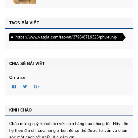
TAGS BÀI VIẾT
https://www.vatgia.com/raovat/3793/8719323/phu-tung-
xe-tai-dongben-phu-tung-oto-dongben-870kg-dongben-
650kg-dongben-x30.html
CHIA SẺ BÀI VIẾT
Chia sẻ
KÍNH CHÀO
Chào mừng quý khách tới với cửa hàng của chúng tôi. Hãy liên
hệ theo địa chỉ cửa hàng ở bên để có thể được tư vấn và chăm
sóc một cách tốt nhất. Xin cảm ơn.