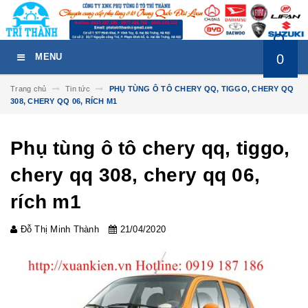
0
MENU
Trang chủ
Tin tức
PHỤ TÙNG Ô TÔ CHERY QQ, TIGGO, CHERY QQ
308, CHERY QQ 06, RÍCH M1
Phụ tùng ô tô chery qq, tiggo,
chery qq 308, chery qq 06,
rích m1
Đỗ Thị Minh Thành
21/04/2020