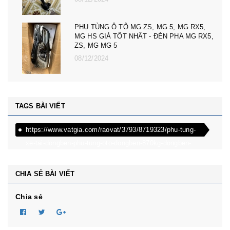
PHỤ TÙNG Ô TÔ MG ZS, MG 5, MG RX5,
MG HS GIÁ TỐT NHẤT - ĐÈN PHA MG RX5,
ZS, MG MG 5
08/12/2024
TAGS BÀI VIẾT
https://www.vatgia.com/raovat/3793/8719323/phu-tung-
xe-tai-dongben-phu-tung-oto-dongben-870kg-dongben-
650kg-dongben-x30.html
CHIA SẺ BÀI VIẾT
Chia sẻ