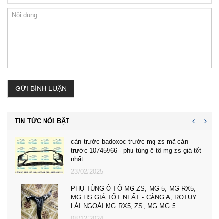
GỬI BÌNH LUẬN
TIN TỨC NỔI BẬT
cản trước badoxoc trước mg zs mã cản
trước 10745966 - phụ tùng ô tô mg zs giá tốt
nhất
23/02/2025
PHỤ TÙNG Ô TÔ MG ZS, MG 5, MG RX5,
MG HS GIÁ TỐT NHẤT - CÀNG A, ROTUY
LÁI NGOÀI MG RX5, ZS, MG MG 5
08/12/2024