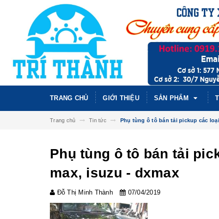
TRANG CHỦ
GIỚI THIỆU
SẢN PHẨM
T
Trang chủ
Tin tức
Phụ tùng ô tô bán tải pickup các lo
Phụ tùng ô tô bán tải pic
max, isuzu - dxmax
Đỗ Thị Minh Thành
07/04/2019