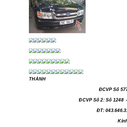
PHỤ 
THÀNH
ĐCVP Số 577 p Minh Khai, 
ĐCVP Số 2: Số 1248 -
ĐT: 043.646.3
Kín