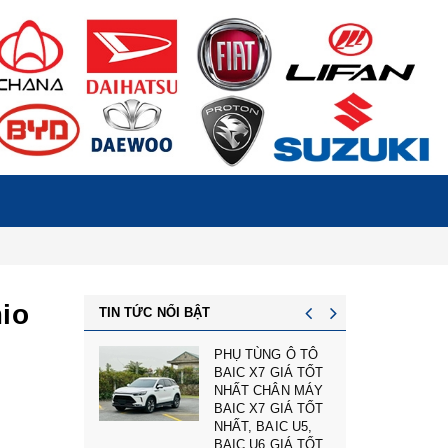
mio
TIN TỨC NỔI BẬT
NG Ô TÔ
cản trước badoxoc
7 GIÁ TỐT
trước mg zs mã
CHÂN MÁY
cản trước
7 GIÁ TỐT
10745966 - phụ
AIC U5,
tùng ô tô mg zs giá
6 GIÁ TỐT
tốt nhất