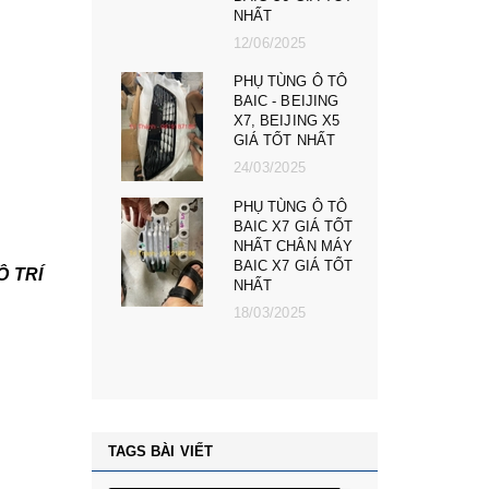
23/02/2025
025
PHỤ TÙNG Ô TÔ
NG Ô TÔ
MG ZS, MG 5, MG
BEIJING
RX5, MG HS GIÁ
JING X5
TỐT NHẤT - CÀNG
T NHẤT
A, ROTUY LÁI
NGOÀI MG RX5,
025
ZS, MG MG 5
NG Ô TÔ
08/12/2024
7 GIÁ TỐT
PHỤ TÙNG Ô TÔ
CHÂN MÁY
MG ZS, MG 5, MG
7 GIÁ TỐT
RÍ
RX5, MG HS GIÁ
TỐT NHẤT - ĐÈN
025
PHA MG RX5, ZS,
MG MG 5
08/12/2024
TAGS BÀI VIẾT