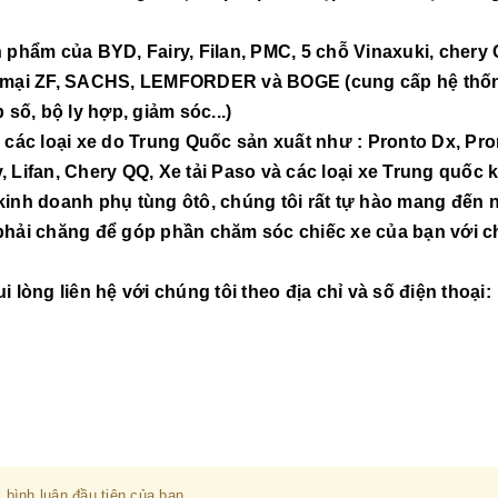
phẩm của BYD, Fairy, Filan, PMC, 5 chỗ Vinaxuki, chery 
ng mại ZF, SACHS, LEMFORDER và BOGE (cung cấp hệ thố
ố, bộ ly hợp, giảm sóc...)
các loại xe do Trung Quốc sản xuất như : Pronto Dx, Pro
, Lifan, Chery QQ, Xe tải Paso và các loại xe Trung quốc 
inh doanh phụ tùng ôtô, chúng tôi rất tự hào mang đến
phải chăng để góp phần chăm sóc chiếc xe của bạn với chi
òng liên hệ với chúng tôi theo địa chỉ và số điện thoại:
 bình luận đầu tiên của bạn.