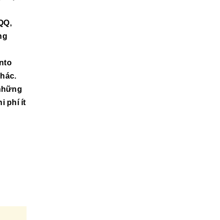
QQ,
ng
nto
khác.
 những
 phí ít