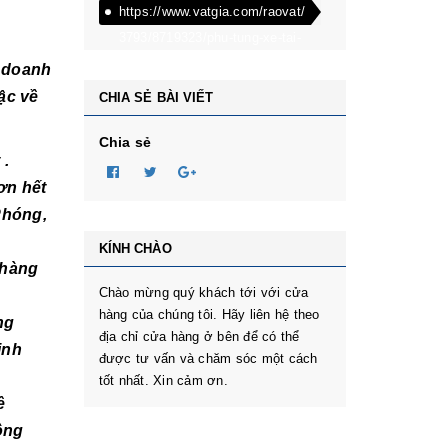
https://www.vatgia.com/raovat/
3793/8719323/phu-tung-xe-tai-
dongben-phu-tung-oto-
h doanh
dongben-870kg-dongben-
ậc về
CHIA SẺ BÀI VIẾT
650kg-dongben-x30.html
Chia sẻ
 .
hơn hết
Phóng,
KÍNH CHÀO
 hàng
Chào mừng quý khách tới với cửa
hàng của chúng tôi. Hãy liên hệ theo
ng
địa chỉ cửa hàng ở bên để có thể
inh
được tư vấn và chăm sóc một cách
tốt nhất. Xin cảm ơn.
ề
ông