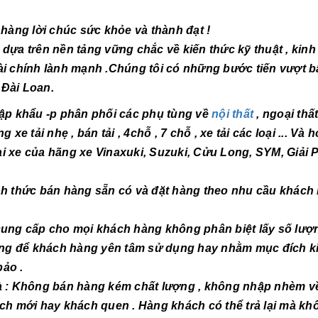
àng lời chúc sức khỏe và thành đạt !
a trên nền tảng vững chắc về kiến thức kỹ thuật , kin
ài chính lành mạnh .Chúng tôi có những bước tiến vượt b
 Đài Loan.
 khẩu -p phân phối các phụ tùng về
nội thất
, ngoại thất
xe tải nhẹ , bán tải , 4chỗ , 7 chỗ , xe tải các loại ... Và 
i xe của hãng xe Vinaxuki, Suzuki, Cửu Long, SYM, Giải 
thức bán hàng sẵn có và đặt hàng theo nhu cầu khách
g cấp cho mọi khách hàng không phân biệt lấy số lượ
 hàng để khách hàng yên tâm sử dụng hay nhằm mục đích k
ảo .
: Không bán hàng kém chất lượng , không nhập nhèm v
ách mới hay khách quen . Hàng khách có thể trả lại mà kh