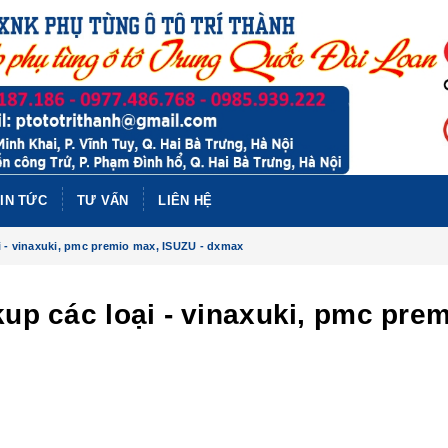
IN TỨC
TƯ VẤN
LIÊN HỆ
ại - vinaxuki, pmc premio max, ISUZU - dxmax
kup các loại - vinaxuki, pmc pre
PHỤ TÙ
BAIC X
NHẤT 
BAIC X
NHẤT, B
BAIC U