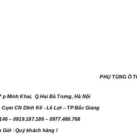
NHẤT
12/06/2
PHỤ TÙ
BAIC - 
X7, BEI
GIÁ TỐ
24/03/2
PHỤ TÙ
BAIC X
NHẤT 
BAIC X
TÙNG Ô TÔ T
NHẤT
18/03/2
Q.Hai Bà Trưng, Hà Nội
 Cụm CN Dĩnh Kế - Lê Lợi – TP Bắc Giang
146 – 0919.187.186 – 0977.486.768
h Gửi : Quý khách hàng !