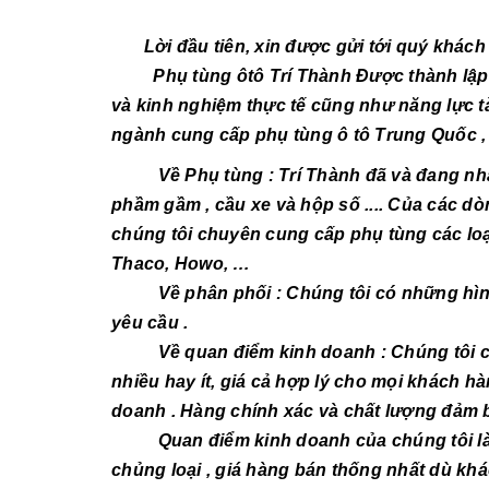
Lời đầu tiên, xin được gửi tới quý khách h
Phụ tùng ôtô Trí Thành Được thành lập dự
và kinh nghiệm thực tế cũng như năng lực t
ngành cung cấp phụ tùng ô tô Trung Quốc ,
Về Phụ tùng : Trí Thành đã và đang nhập
phầm gầm , cầu xe và hộp số .... Của các dòng 
chúng tôi chuyên cung cấp phụ tùng các loạ
Thaco, Howo, …
Về phân phối : Chúng tôi có những hình 
yêu cầu .
Về quan điểm kinh doanh : Chúng tôi cun
nhiều hay ít, giá cả hợp lý cho mọi khách
doanh . Hàng chính xác và chất lượng đảm b
Quan điểm kinh doanh của chúng tôi là 
chủng loại , giá hàng bán thống nhất dù kh