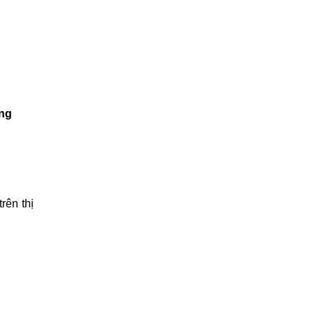
ong
rên thị