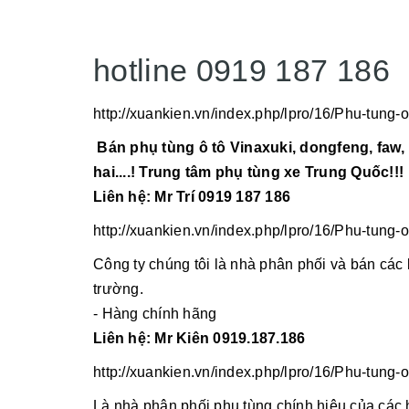
hotline 0919 187 186
http://xuankien.vn/index.php/lpro/16/Phu-tung-o
Bán phụ tùng ô tô Vinaxuki, dongfeng, faw, h
hai....! Trung tâm phụ tùng xe Trung Quốc!!!
Liên hệ: Mr Trí 0919 187 186
http://xuankien.vn/index.php/lpro/16/Phu-tung-o
Công ty chúng tôi là nhà phân phối và bán các lo
trường.
- Hàng chính hãng
Liên hệ: Mr Kiên 0919.187.186
http://xuankien.vn/index.php/lpro/16/Phu-tung-o
Là nhà phân phối phụ tùng chính hiệu của các