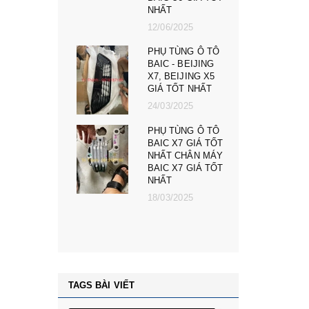
NHẤT
12/06/2025
PHỤ TÙNG Ô TÔ
BAIC - BEIJING
X7, BEIJING X5
GIÁ TỐT NHẤT
24/03/2025
PHỤ TÙNG Ô TÔ
BAIC X7 GIÁ TỐT
NHẤT CHÂN MÁY
BAIC X7 GIÁ TỐT
NHẤT
18/03/2025
TAGS BÀI VIẾT