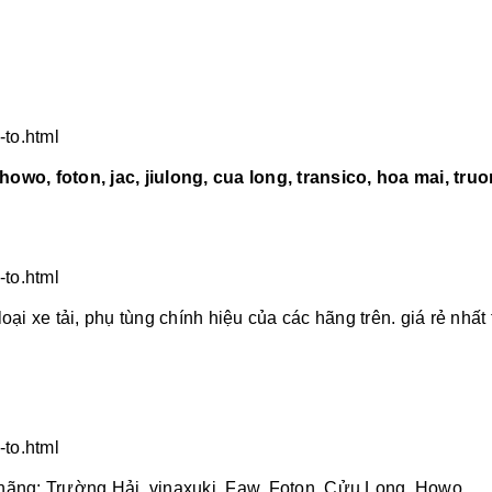
-to.html
owo, foton, jac, jiulong, cua long, transico, hoa mai, tru
-to.html
ại xe tải, phụ tùng chính hiệu của các hãng trên. giá rẻ nhất t
-to.html
 hãng: Trường Hải, vinaxuki, Faw, Foton, Cửu Long, Howo,