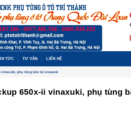
IN TỨC
TƯ VẤN
LIÊN HỆ
i vinaxuki, phụ tùng bán tải vinaxuki
ickup 650x-ii vinaxuki, phụ tùng 