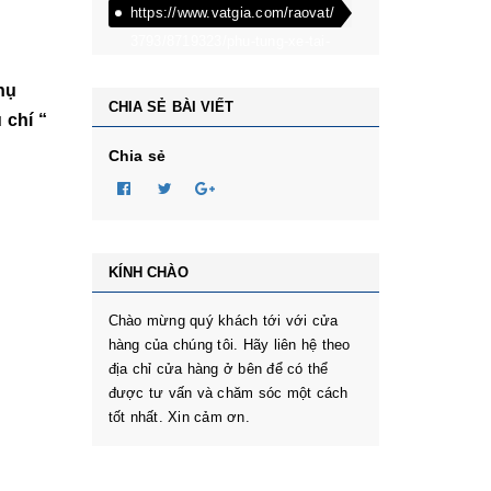
https://www.vatgia.com/raovat/
3793/8719323/phu-tung-xe-tai-
dongben-phu-tung-oto-
hụ
dongben-870kg-dongben-
CHIA SẺ BÀI VIẾT
 chí “
650kg-dongben-x30.html
Chia sẻ
KÍNH CHÀO
Chào mừng quý khách tới với cửa
hàng của chúng tôi. Hãy liên hệ theo
địa chỉ cửa hàng ở bên để có thể
được tư vấn và chăm sóc một cách
tốt nhất. Xin cảm ơn.