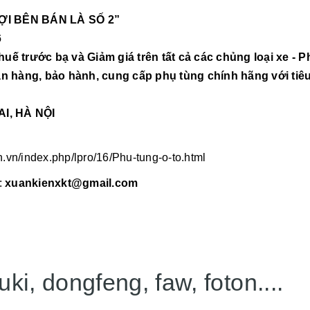
ỢI BÊN BÁN LÀ SỐ 2”
6
ế trước bạ và Giảm giá trên tất cả các chủng loại xe - P
n hàng, bảo hành, cung cấp phụ tùng chính hãng với tiêu
AI, HÀ NỘI
n.vn/index.php/lpro/16/Phu-tung-o-to.html
:
xuankienxkt@gmail.com
ki, dongfeng, faw, foton....