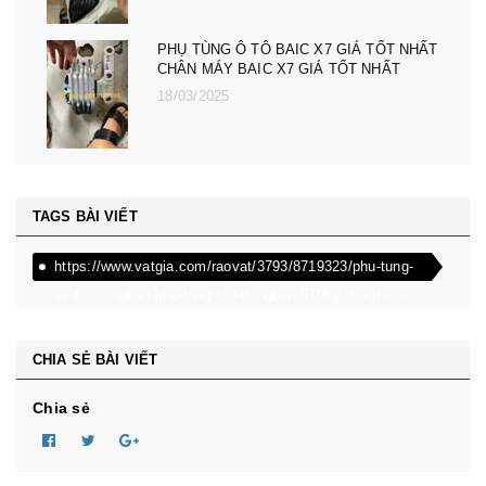
PHỤ TÙNG Ô TÔ MG ZS, MG 5, MG RX5,
MG HS GIÁ TỐT NHẤT - ĐÈN PHA MG RX5,
ZS, MG MG 5
08/12/2024
TAGS BÀI VIẾT
https://www.vatgia.com/raovat/3793/8719323/phu-tung-
xe-tai-dongben-phu-tung-oto-dongben-870kg-dongben-
650kg-dongben-x30.html
CHIA SẺ BÀI VIẾT
Chia sẻ