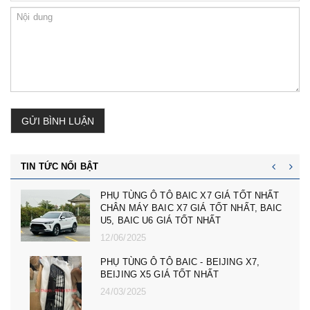
GỬI BÌNH LUẬN
TIN TỨC NỔI BẬT
cản trước badoxoc trước mg zs mã cản
trước 10745966 - phụ tùng ô tô mg zs giá tốt
nhất
23/02/2025
PHỤ TÙNG Ô TÔ MG ZS, MG 5, MG RX5,
MG HS GIÁ TỐT NHẤT - CÀNG A, ROTUY
LÁI NGOÀI MG RX5, ZS, MG MG 5
08/12/2024