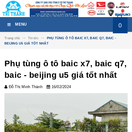
0
MENU
Trang chủ
Tin tức
PHỤ TÙNG Ô TÔ BAIC X7, BAIC Q7, BAIC -
BEIJING U5 GIÁ TỐT NHẤT
Phụ tùng ô tô baic x7, baic q7,
baic - beijing u5 giá tốt nhất
Đỗ Thị Minh Thành
16/02/2024