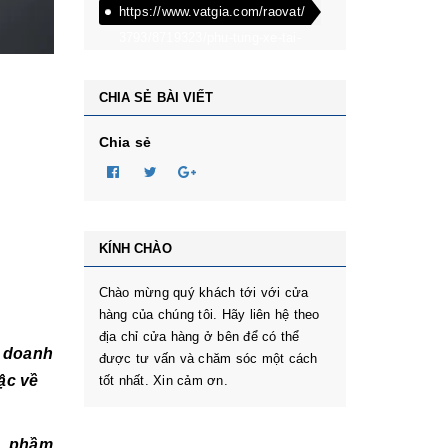
https://www.vatgia.com/raovat/
3793/8719323/phu-tung-xe-tai-
dongben-phu-tung-oto-
dongben-870kg-dongben-
CHIA SẺ BÀI VIẾT
650kg-dongben-x30.html
Chia sẻ
KÍNH CHÀO
Chào mừng quý khách tới với cửa
hàng của chúng tôi. Hãy liên hệ theo
địa chỉ cửa hàng ở bên để có thể
h doanh
được tư vấn và chăm sóc một cách
ậc về
tốt nhất. Xin cảm ơn.
 . phầm