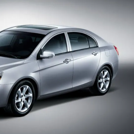
NHẤT
12/06/2
PHỤ TÙ
BAIC - 
X7, BEI
GIÁ TỐ
24/03/2
PHỤ TÙ
BAIC X
NHẤT 
BAIC X
NHẤT
18/03/2