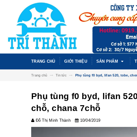
TRANG CHỦ
GIỚI THIỆU
SẢN PHẨM
T
Trang chủ
Tin tức
Phụ tùng f0 byd, lifan 520, tobe, cher
Phụ tùng f0 byd, lifan 520
chỗ, chana 7chỗ
Đỗ Thị Minh Thành
10/04/2019