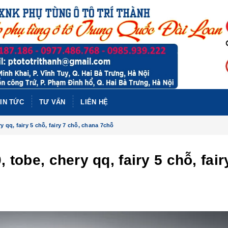
IN TỨC
TƯ VẤN
LIÊN HỆ
y qq, fairy 5 chỗ, fairy 7 chỗ, chana 7chỗ
, tobe, chery qq, fairy 5 chỗ, fair
PHỤ TÙ
BAIC X
NHẤT 
BAIC X
NHẤT, B
BAIC U