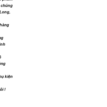
ết chúng
 Long,
 hàng
ng
inh
ề
ông
hụ kiện
i !