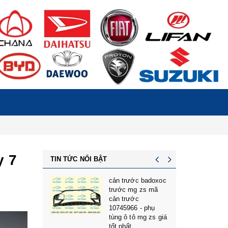
y 7
TIN TỨC NỔI BẬT
NG Ô TÔ
cản trước badoxoc
7 GIÁ TỐT
trước mg zs mã
CHÂN MÁY
cản trước
7 GIÁ TỐT
10745966 - phụ
AIC U5,
tùng ô tô mg zs giá
6 GIÁ TỐT
tốt nhất