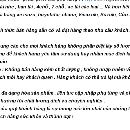
i nhẹ , bán tải , 4chỗ , 7 chỗ , xe tải các loại ... Và hơn h
ủa hãng xe isuzu, huynhdai, chana, Vinaxuki, Suzuki, Cửu
thức bán hàng sẵn có và đặt hàng theo nhu cầu khách
g cấp cho mọi khách hàng không phân biệt lấy số lượ
 hàng để khách hàng yên tâm sử dụng hay nhằm mục đích k
ảo .
: Không bán hàng kém chất lượng , không nhập nhèm v
ách mới hay khách quen . Hàng khách có thể trả lại mà kh
 dạng hóa sản phẩm , liên tục cập nhập phụ tùng và p
 hướng tới chất lượng dịch vụ chuyên nghiệp .
quý khách hàng là sự mong mỏi lớn nhất của chúng tô
c khỏe và thành đạt !