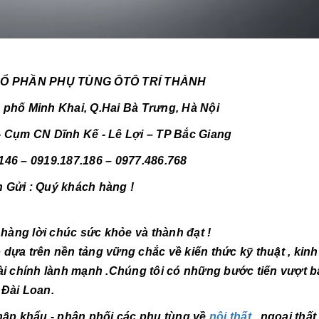
TÙNG ÔTÔ TRÍ THÀNH
 phố Minh Khai, Q.Hai Bà Trưng, Hà Nội
 Cụm CN Dĩnh Kế - Lê Lợi – TP Bắc Giang
146 – 0919.187.186 – 0977.486.768
h Gửi : Quý khách hàng !
àng lời chúc sức khỏe và thành đạt !
 trên nền tảng vững chắc về kiến thức kỹ thuật , kin
ài chính lành mạnh .Chúng tôi có những bước tiến vượt b
 Đài Loan.
p khẩu - phân phối các phụ tùng về
nội thất
, ngoại thất