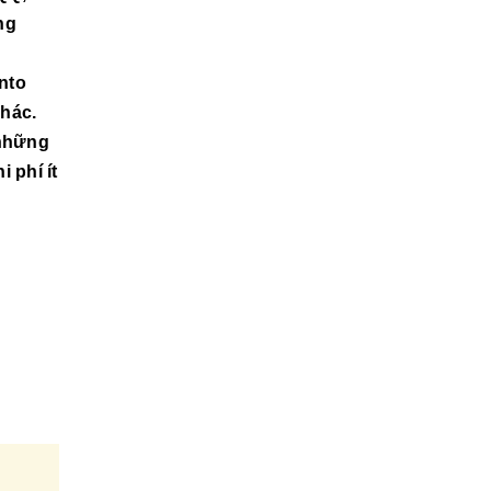
ng
nto
khác.
 những
 phí ít