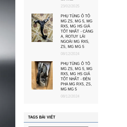
23/02/2025
025
PHỤ TÙNG Ô TÔ
NG Ô TÔ
MG ZS, MG 5, MG
BEIJING
RX5, MG HS GIÁ
JING X5
TỐT NHẤT - CÀNG
T NHẤT
A, ROTUY LÁI
NGOÀI MG RX5,
025
ZS, MG MG 5
NG Ô TÔ
08/12/2024
7 GIÁ TỐT
PHỤ TÙNG Ô TÔ
CHÂN MÁY
MG ZS, MG 5, MG
7 GIÁ TỐT
RX5, MG HS GIÁ
TỐT NHẤT - ĐÈN
025
PHA MG RX5, ZS,
MG MG 5
08/12/2024
TAGS BÀI VIẾT