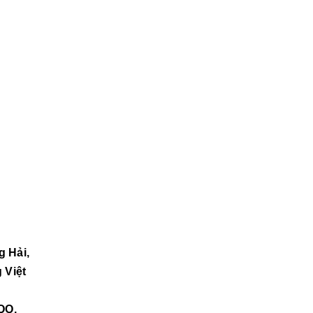
g Hải,
 Việt
QQ,