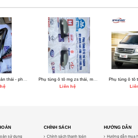
Phụ tùng ô tô mg zs thái, mg 5 thái giá tốt nhất - gương chiếu hậu - đèn pha
Phụ tùng ô tô trí thành - tmt dsk, dongfong 990kg, dongfong k07
n hệ
Liên hệ
Li
KHOẢN
CHÍNH SÁCH
HƯỚNG DẪN
oản sử dụng
Chính sách thanh toán
Hướng dẫn mua 