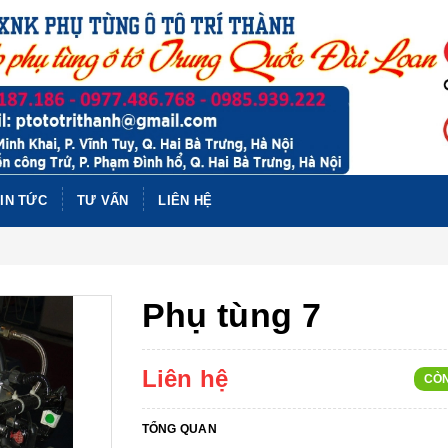
IN TỨC
TƯ VẤN
LIÊN HỆ
Phụ tùng 7
Liên hệ
CÒ
TỔNG QUAN