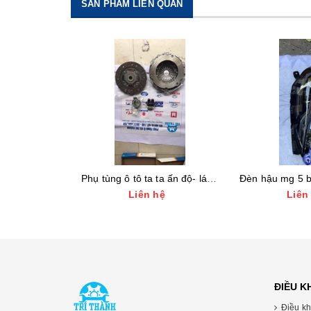
SẢN PHẨM LIÊN QUAN
Phụ tùng ô tô ta ta ấn độ- lá côn bàn ép ta ta
Đèn hậu mg 5 bản thái - phụ tùng ô tô mg 5 giá tốt nhất
 hệ
Liên hệ
Liê
ĐIỀU 
Điều kh