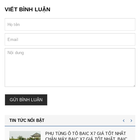
VIẾT BÌNH LUẬN
GỬI BÌNH LUẬN
TIN TỨC NỔI BẬT
cản trước badoxoc trước mg zs mã cản
trước 10745966 - phụ tùng ô tô mg zs giá tốt