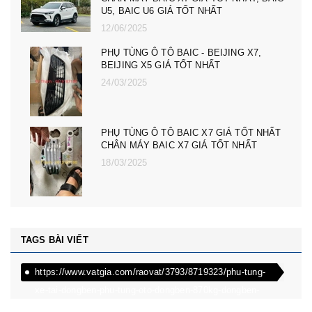
nhất
23/02/2025
PHỤ TÙNG Ô TÔ MG ZS, MG 5, MG RX5,
MG HS GIÁ TỐT NHẤT - CÀNG A, ROTUY
LÁI NGOÀI MG RX5, ZS, MG MG 5
08/12/2024
PHỤ TÙNG Ô TÔ MG ZS, MG 5, MG RX5,
MG HS GIÁ TỐT NHẤT - ĐÈN PHA MG RX5,
ZS, MG MG 5
08/12/2024
TAGS BÀI VIẾT
https://www.vatgia.com/raovat/3793/8719323/phu-tung-
xe-tai-dongben-phu-tung-oto-dongben-870kg-dongben-
650kg-dongben-x30.html