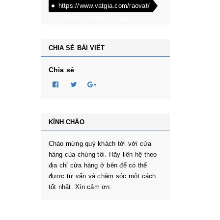
https://www.vatgia.com/raovat/
3793/8719323/phu-tung-xe-tai-
dongben-phu-tung-oto-
dongben-870kg-dongben-
CHIA SẺ BÀI VIẾT
650kg-dongben-x30.html
Chia sẻ
KÍNH CHÀO
Chào mừng quý khách tới với cửa
hàng của chúng tôi. Hãy liên hệ theo
địa chỉ cửa hàng ở bên để có thể
được tư vấn và chăm sóc một cách
tốt nhất. Xin cảm ơn.