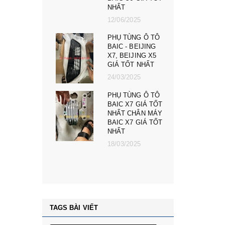
23/02/2025
025
PHỤ TÙNG Ô TÔ
NG Ô TÔ
MG ZS, MG 5, MG
BEIJING
RX5, MG HS GIÁ
JING X5
TỐT NHẤT - CÀNG
T NHẤT
A, ROTUY LÁI
NGOÀI MG RX5,
025
ZS, MG MG 5
NG Ô TÔ
08/12/2024
7 GIÁ TỐT
PHỤ TÙNG Ô TÔ
CHÂN MÁY
MG ZS, MG 5, MG
7 GIÁ TỐT
RX5, MG HS GIÁ
TỐT NHẤT - ĐÈN
025
PHA MG RX5, ZS,
MG MG 5
08/12/2024
TAGS BÀI VIẾT