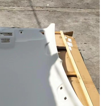
NHẤT
12/06/2
PHỤ TÙ
BAIC - 
X7, BEI
GIÁ TỐ
24/03/2
PHỤ TÙ
BAIC X
NHẤT 
BAIC X
NHẤT
18/03/2