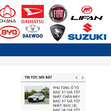
TIN TỨC NỔI BẬT
NG Ô TÔ
cản trước badoxoc
7 GIÁ TỐT
trước mg zs mã
CHÂN MÁY
cản trước
7 GIÁ TỐT
10745966 - phụ
AIC U5,
tùng ô tô mg zs giá
6 GIÁ TỐT
tốt nhất