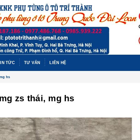
IN TỨC
TƯ VẤN
LIÊN HỆ
 mg hs
 mg zs thái, mg hs
PHỤ TÙ
BAIC X
NHẤT 
BAIC X
NHẤT, B
BAIC U