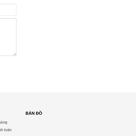
BẢN ĐỒ
hàng
nh toán