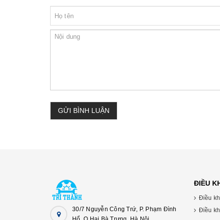
GỬI BÌNH LUẬN
ĐIỀU 
Điều kh
30/7 Nguyễn Công Trứ, P. Phạm Đình
Điều kh
Hổ, Q.Hai Bà Trưng, Hà Nội