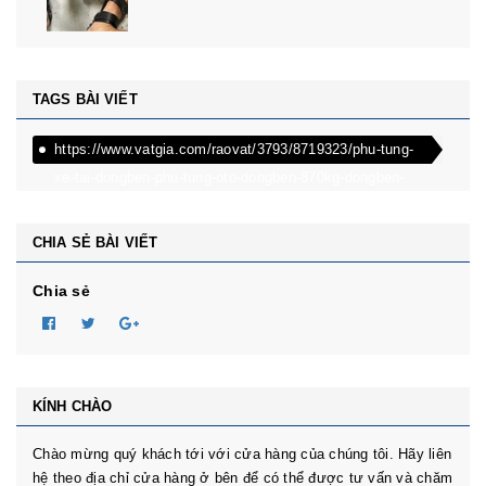
TAGS BÀI VIẾT
https://www.vatgia.com/raovat/3793/8719323/phu-tung-
xe-tai-dongben-phu-tung-oto-dongben-870kg-dongben-
650kg-dongben-x30.html
CHIA SẺ BÀI VIẾT
Chia sẻ
KÍNH CHÀO
Chào mừng quý khách tới với cửa hàng của chúng tôi. Hãy liên
hệ theo địa chỉ cửa hàng ở bên để có thể được tư vấn và chăm