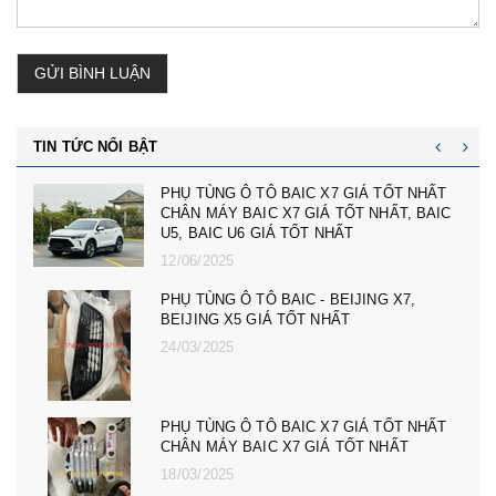
GỬI BÌNH LUẬN
TIN TỨC NỔI BẬT
cản trước badoxoc trước mg zs mã cản
trước 10745966 - phụ tùng ô tô mg zs giá tốt
nhất
23/02/2025
PHỤ TÙNG Ô TÔ MG ZS, MG 5, MG RX5,
MG HS GIÁ TỐT NHẤT - CÀNG A, ROTUY
LÁI NGOÀI MG RX5, ZS, MG MG 5
08/12/2024
PHỤ TÙNG Ô TÔ MG ZS, MG 5, MG RX5,
MG HS GIÁ TỐT NHẤT - ĐÈN PHA MG RX5,
ZS, MG MG 5
08/12/2024